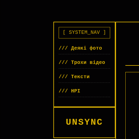
[ SYSTEM_NAV ]
/// Деякі фото
/// Трохи відео
/// Тексти
/// НРІ
UNSYNC