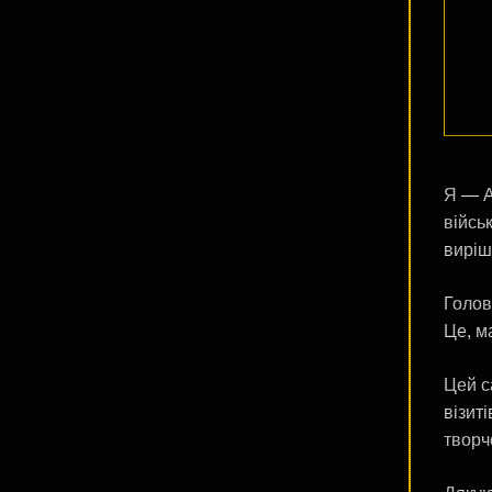
>>> Про мене
>>> Контакти
>>> ???
Я — А
війсь
виріш
Голов
Це, м
Цей с
візит
творч